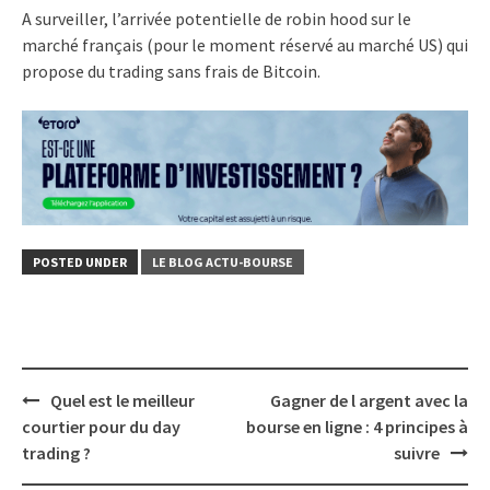
A surveiller, l’arrivée potentielle de robin hood sur le
marché français (pour le moment réservé au marché US) qui
propose du trading sans frais de Bitcoin.
POSTED UNDER
LE BLOG ACTU-BOURSE
Post
Quel est le meilleur
Gagner de l argent avec la
navigation
courtier pour du day
bourse en ligne : 4 principes à
trading ?
suivre