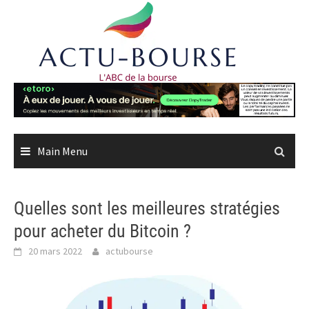
Skip
to
content
Main Menu
Quelles sont les meilleures stratégies
pour acheter du Bitcoin ?
20 mars 2022
actubourse